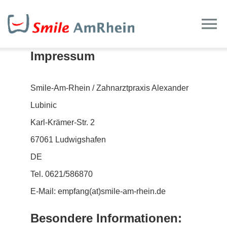
Zum
Inhalt
To
springen
Na
Impressum
Home
Smile-Am-Rhein / Zahnarztpraxis Alexander
Team
Lubinic
Karl-Krämer-Str. 2
Schöne Zähne
67061 Ludwigshafen
DE
Weiteres
Tel. 0621/586870
E-Mail: empfang(at)smile-am-rhein.de
Impressionen
Besondere Informationen: