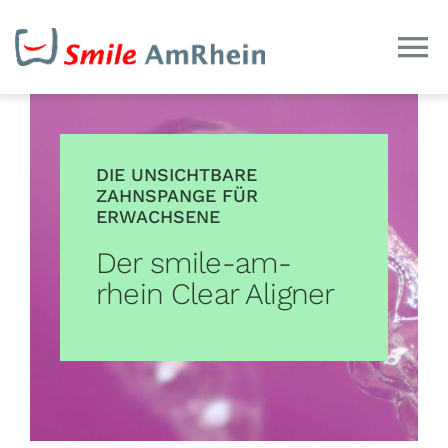
Zum
Inhalt
To
springen
Na
Home
DIE UNSICHTBARE
Team
ZAHNSPANGE FÜR
ERWACHSENE
Der smile-am-
Schöne Zähne
rhein Clear Aligner
Weiteres
Impressionen